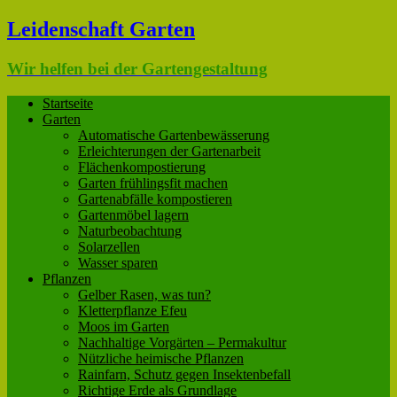
Leidenschaft Garten
Wir helfen bei der Gartengestaltung
Startseite
Garten
Automatische Gartenbewässerung
Erleichterungen der Gartenarbeit
Flächenkompostierung
Garten frühlingsfit machen
Gartenabfälle kompostieren
Gartenmöbel lagern
Naturbeobachtung
Solarzellen
Wasser sparen
Pflanzen
Gelber Rasen, was tun?
Kletterpflanze Efeu
Moos im Garten
Nachhaltige Vorgärten – Permakultur
Nützliche heimische Pflanzen
Rainfarn, Schutz gegen Insektenbefall
Richtige Erde als Grundlage