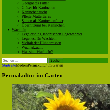
Geeignetes Futter
Gräser für Kaninchen
Kaninchenzucht
Pflege Muttertieres
Samen als Kaninchenfutter
Überhitzung bei Kaninchen
Wachteln
Legeleistung Japanischen Legewachtel
Legenest für Wachteln
Vielfalt der Hühnerrassen
Wachtelzucht
Was sind Wachteln?
Suchen
nach:
Startseite
Medien
Permakultur im Garten
Permakultur im Garten