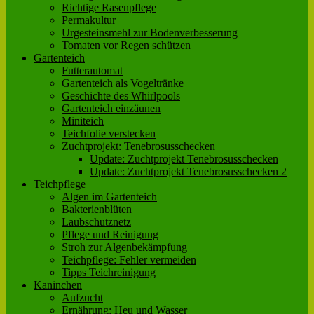
Richtige Rasenpflege
Permakultur
Urgesteinsmehl zur Bodenverbesserung
Tomaten vor Regen schützen
Gartenteich
Futterautomat
Gartenteich als Vogeltränke
Geschichte des Whirlpools
Gartenteich einzäunen
Miniteich
Teichfolie verstecken
Zuchtprojekt: Tenebrosusschecken
Update: Zuchtprojekt Tenebrosusschecken
Update: Zuchtprojekt Tenebrosusschecken 2
Teichpflege
Algen im Gartenteich
Bakterienblüten
Laubschutznetz
Pflege und Reinigung
Stroh zur Algenbekämpfung
Teichpflege: Fehler vermeiden
Tipps Teichreinigung
Kaninchen
Aufzucht
Ernährung: Heu und Wasser