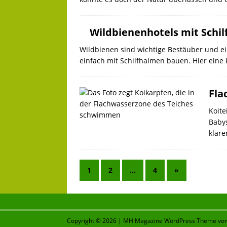
Wildbienenhotels mit Schi
Wildbienen sind wichtige Bestäuber und ein
einfach mit Schilfhalmen bauen. Hier eine 
Fla
Koite
Babys
klär
1
2
…
4
»
Copyright © 2026 | MH Magazine WordPress Theme vo