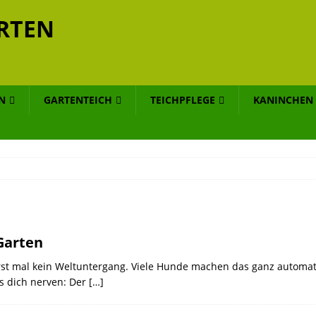
RTEN
N
GARTENTEICH
TEICHPFLEGE
KANINCHEN
Garten
st mal kein Weltuntergang. Viele Hunde machen das ganz automatisc
s dich nerven: Der
[…]