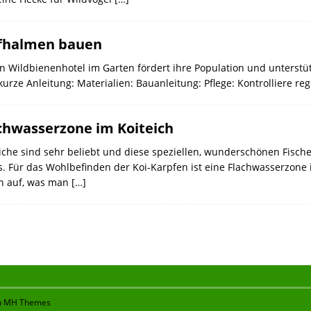
lfhalmen bauen
 Wildbienenhotel im Garten fördert ihre Population und unterstützt
kurze Anleitung: Materialien: Bauanleitung: Pflege: Kontrolliere r
chwasserzone im Koiteich
iche sind sehr beliebt und diese speziellen, wunderschönen Fisch
. Für das Wohlbefinden der Koi-Karpfen ist eine Flachwasserzone im
en auf, was man
[…]
n
MH Themes