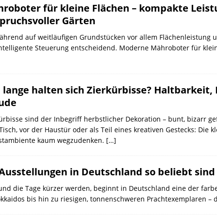
roboter für kleine Flächen – kompakte Leistu
pruchsvoller Gärten
Während auf weitläufigen Grundstücken vor allem Flächenleistung u
ntelligente Steuerung entscheidend. Moderne Mähroboter für klei
 lange halten sich Zierkürbisse? Haltbarkeit, 
ude
ürbisse sind der Inbegriff herbstlicher Dekoration – bunt, bizarr ge
isch, vor der Haustür oder als Teil eines kreativen Gestecks: Die 
stambiente kaum wegzudenken.
[…]
Ausstellungen in Deutschland so beliebt sind
d die Tage kürzer werden, beginnt in Deutschland eine der farb
Hokkaidos bis hin zu riesigen, tonnenschweren Prachtexemplaren – 