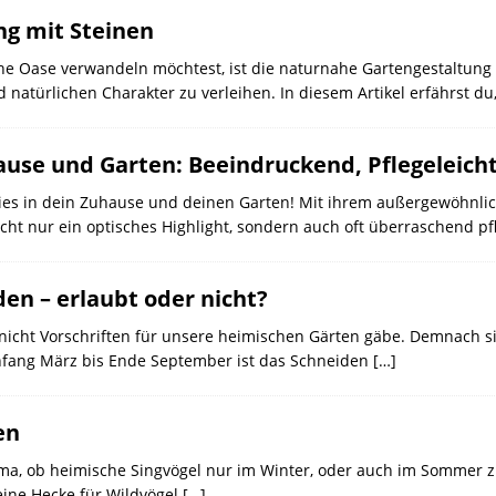
g mit Steinen
 Oase verwandeln möchtest, ist die naturnahe Gartengestaltung mi
atürlichen Charakter zu verleihen. In diesem Artikel erfährst du
ause und Garten: Beeindruckend, Pflegeleicht
dies in dein Zuhause und deinen Garten! Mit ihrem außergewöhnli
ht nur ein optisches Highlight, sondern auch oft überraschend pfl
n – erlaubt oder nicht?
nicht Vorschriften für unsere heimischen Gärten gäbe. Demnach si
nfang März bis Ende September ist das Schneiden
[…]
en
ma, ob heimische Singvögel nur im Winter, oder auch im Sommer zu 
eine Hecke für Wildvögel
[…]