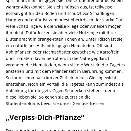
spricht auch nichts gegen sie. Die „Studentenblume“ ist ein
wahrer Alleskönner. Sie sieht hübsch aus, ist teilweise
essbar, gut für den Boden und schützt vor Schädlingen.
Hauptgrund dafür ist zumindest oberirdisch der starke Duft.
Viele Schädlinge wie die weiße Fliege oder Ameisen mögen
ihn nicht. Dafür locken sie aber viele Nützlinge mit ihrer
Blütenpracht in orange-roten Tönen an. Unterirdisch ist sie
ein natürliches Hilfsmittel gegen Nematoden. Oft sind
Kohlpflanzen oder Nachtschattengewächse wie Kartoffeln
und Tomaten davon betroffen. In die Nähe gepflanzt
verenden die Nematoden, wenn sie die Wurzeln der Tagetes
anstehen und mit dem Pflanzensaft in Berührung kommen.
So kann schon nach kurzer Zeit ein neues Gleichgewicht
entstehen. Noch ein Vorteil: die Tagetes kann zumindest als
Ablenkung für die gefräßigen Schnecken stehen – denn
diese lieben sie. So gehen sie zuerst an die
Studentenblume, bevor sie unser Gemüse fressen.
„Verpiss-Dich-Pflanze“
Dieser Harfenstrauch, der umgangssprachlich auch