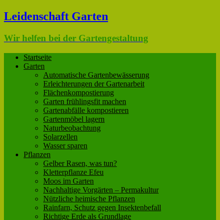
Leidenschaft Garten
Wir helfen bei der Gartengestaltung
Startseite
Garten
Automatische Gartenbewässerung
Erleichterungen der Gartenarbeit
Flächenkompostierung
Garten frühlingsfit machen
Gartenabfälle kompostieren
Gartenmöbel lagern
Naturbeobachtung
Solarzellen
Wasser sparen
Pflanzen
Gelber Rasen, was tun?
Kletterpflanze Efeu
Moos im Garten
Nachhaltige Vorgärten – Permakultur
Nützliche heimische Pflanzen
Rainfarn, Schutz gegen Insektenbefall
Richtige Erde als Grundlage