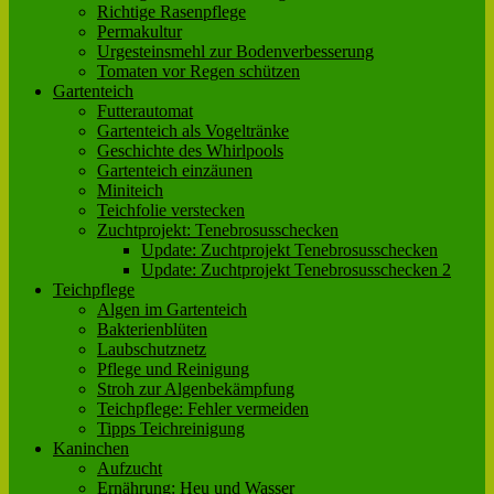
Richtige Rasenpflege
Permakultur
Urgesteinsmehl zur Bodenverbesserung
Tomaten vor Regen schützen
Gartenteich
Futterautomat
Gartenteich als Vogeltränke
Geschichte des Whirlpools
Gartenteich einzäunen
Miniteich
Teichfolie verstecken
Zuchtprojekt: Tenebrosusschecken
Update: Zuchtprojekt Tenebrosusschecken
Update: Zuchtprojekt Tenebrosusschecken 2
Teichpflege
Algen im Gartenteich
Bakterienblüten
Laubschutznetz
Pflege und Reinigung
Stroh zur Algenbekämpfung
Teichpflege: Fehler vermeiden
Tipps Teichreinigung
Kaninchen
Aufzucht
Ernährung: Heu und Wasser