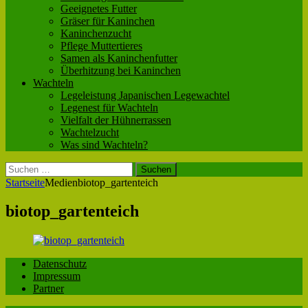
Geeignetes Futter
Gräser für Kaninchen
Kaninchenzucht
Pflege Muttertieres
Samen als Kaninchenfutter
Überhitzung bei Kaninchen
Wachteln
Legeleistung Japanischen Legewachtel
Legenest für Wachteln
Vielfalt der Hühnerrassen
Wachtelzucht
Was sind Wachteln?
Suchen
nach:
Startseite
Medien
biotop_gartenteich
biotop_gartenteich
Datenschutz
Impressum
Partner