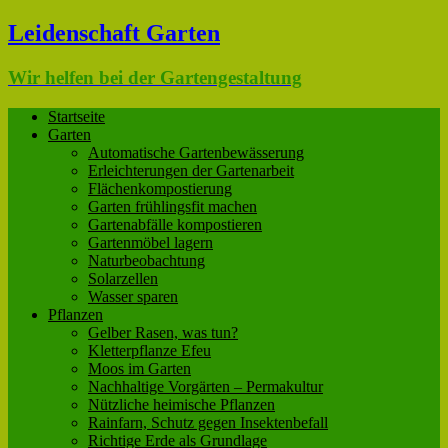
Leidenschaft Garten
Wir helfen bei der Gartengestaltung
Startseite
Garten
Automatische Gartenbewässerung
Erleichterungen der Gartenarbeit
Flächenkompostierung
Garten frühlingsfit machen
Gartenabfälle kompostieren
Gartenmöbel lagern
Naturbeobachtung
Solarzellen
Wasser sparen
Pflanzen
Gelber Rasen, was tun?
Kletterpflanze Efeu
Moos im Garten
Nachhaltige Vorgärten – Permakultur
Nützliche heimische Pflanzen
Rainfarn, Schutz gegen Insektenbefall
Richtige Erde als Grundlage