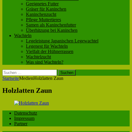
Geeignetes Futter
Gräser für Kaninchen
Kaninchenzucht
Pflege Muttertieres
Samen als Kaninchenfutter
Überhitzung bei Kaninchen
Wachteln
Legeleistung Japanischen Legewachtel
Legenest für Wachteln
Vielfalt der Hühnerrassen
Wachtelzucht
Was sind Wachteln?
Suchen
nach:
Startseite
Medien
Holzlatten Zaun
Holzlatten Zaun
Datenschutz
Impressum
Partner