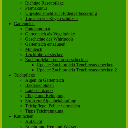
Richtige Rasenpflege
Permakultur
Urgesteinsmehl zur Bodenverbesserung
Tomaten vor Regen schützen
Gartenteich
Futterautomat
Gartenteich als Vogeltränke
Geschichte des Whirlpools
Gartenteich einzäunen
Miniteich
Teichfolie verstecken
Zuchtprojekt: Tenebrosusschecken
Update: Zuchtprojekt Tenebrosusschecken
Update: Zuchtprojekt Tenebrosusschecken 2
Teichpflege
Algen im Gartenteich
Bakterienblüten
Laubschutznetz
Pflege und Reinigung
Stroh zur Algenbekämpfung
Teichpflege: Fehler vermeiden
Tipps Teichreinigung
Kaninchen
Aufzucht
Ernährung: Heu und Wasser