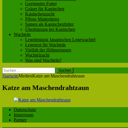
Geeignetes Futter
Gräser für Kaninchen
Kaninchenzucht
Pflege Muttertieres
Samen als Kaninchenfutter
Überhitzung bei Kaninchen
Wachteln
Legeleistung Japanischen Legewachtel
Legenest für Wachteln
Vielfalt der Hühnerrassen
Wachtelzucht
Was sind Wachteln?
Suchen
nach:
Startseite
Medien
Katze am Maschendrahtzaun
Katze am Maschendrahtzaun
Datenschutz
Impressum
Partner