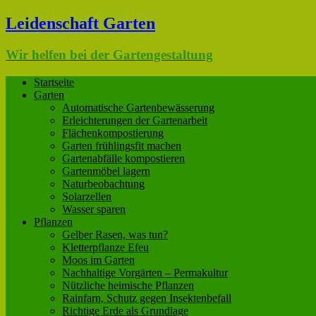
Leidenschaft Garten
Wir helfen bei der Gartengestaltung
Startseite
Garten
Automatische Gartenbewässerung
Erleichterungen der Gartenarbeit
Flächenkompostierung
Garten frühlingsfit machen
Gartenabfälle kompostieren
Gartenmöbel lagern
Naturbeobachtung
Solarzellen
Wasser sparen
Pflanzen
Gelber Rasen, was tun?
Kletterpflanze Efeu
Moos im Garten
Nachhaltige Vorgärten – Permakultur
Nützliche heimische Pflanzen
Rainfarn, Schutz gegen Insektenbefall
Richtige Erde als Grundlage