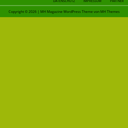
DATENSCHUTZ
IMPRESSUM
PARTNER
Copyright © 2026 | MH Magazine WordPress Theme von
MH Themes