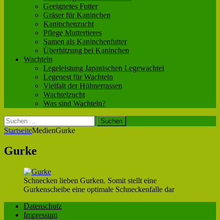
Geeignetes Futter
Gräser für Kaninchen
Kaninchenzucht
Pflege Muttertieres
Samen als Kaninchenfutter
Überhitzung bei Kaninchen
Wachteln
Legeleistung Japanischen Legewachtel
Legenest für Wachteln
Vielfalt der Hühnerrassen
Wachtelzucht
Was sind Wachteln?
Suchen
nach:
Startseite
Medien
Gurke
Gurke
Schnecken lieben Gurken. Somit stellt eine
Gurkenscheibe eine optimale Schneckenfalle dar
Datenschutz
Impressum