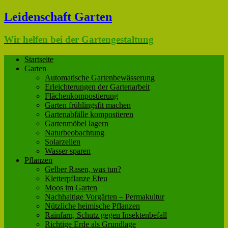
Leidenschaft Garten
Wir helfen bei der Gartengestaltung
Startseite
Garten
Automatische Gartenbewässerung
Erleichterungen der Gartenarbeit
Flächenkompostierung
Garten frühlingsfit machen
Gartenabfälle kompostieren
Gartenmöbel lagern
Naturbeobachtung
Solarzellen
Wasser sparen
Pflanzen
Gelber Rasen, was tun?
Kletterpflanze Efeu
Moos im Garten
Nachhaltige Vorgärten – Permakultur
Nützliche heimische Pflanzen
Rainfarn, Schutz gegen Insektenbefall
Richtige Erde als Grundlage