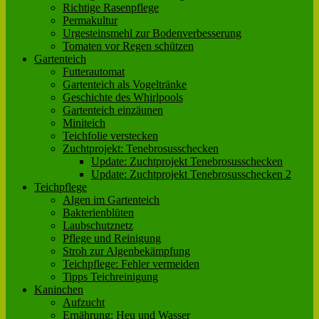
Richtige Rasenpflege
Permakultur
Urgesteinsmehl zur Bodenverbesserung
Tomaten vor Regen schützen
Gartenteich
Futterautomat
Gartenteich als Vogeltränke
Geschichte des Whirlpools
Gartenteich einzäunen
Miniteich
Teichfolie verstecken
Zuchtprojekt: Tenebrosusschecken
Update: Zuchtprojekt Tenebrosusschecken
Update: Zuchtprojekt Tenebrosusschecken 2
Teichpflege
Algen im Gartenteich
Bakterienblüten
Laubschutznetz
Pflege und Reinigung
Stroh zur Algenbekämpfung
Teichpflege: Fehler vermeiden
Tipps Teichreinigung
Kaninchen
Aufzucht
Ernährung: Heu und Wasser