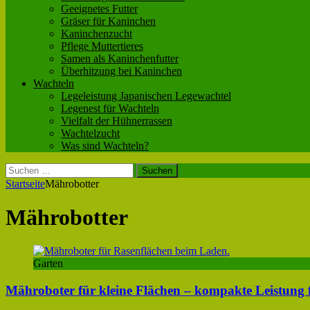
Geeignetes Futter
Gräser für Kaninchen
Kaninchenzucht
Pflege Muttertieres
Samen als Kaninchenfutter
Überhitzung bei Kaninchen
Wachteln
Legeleistung Japanischen Legewachtel
Legenest für Wachteln
Vielfalt der Hühnerrassen
Wachtelzucht
Was sind Wachteln?
Suchen
nach:
Startseite
Mährobotter
Mährobotter
Garten
Mähroboter für kleine Flächen – kompakte Leistung f