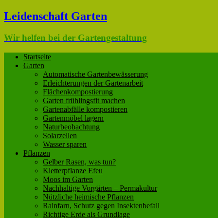
Leidenschaft Garten
Wir helfen bei der Gartengestaltung
Startseite
Garten
Automatische Gartenbewässerung
Erleichterungen der Gartenarbeit
Flächenkompostierung
Garten frühlingsfit machen
Gartenabfälle kompostieren
Gartenmöbel lagern
Naturbeobachtung
Solarzellen
Wasser sparen
Pflanzen
Gelber Rasen, was tun?
Kletterpflanze Efeu
Moos im Garten
Nachhaltige Vorgärten – Permakultur
Nützliche heimische Pflanzen
Rainfarn, Schutz gegen Insektenbefall
Richtige Erde als Grundlage