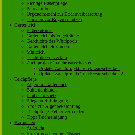
Richtige Rasenpflege
Permakultur
Urgesteinsmehl zur Bodenverbesserung
Tomaten vor Regen schützen
Gartenteich
Futterautomat
Gartenteich als Vogeltränke
Geschichte des Whirlpools
Gartenteich einzäunen
Miniteich
Teichfolie verstecken
Zuchtprojekt: Tenebrosusschecken
Update: Zuchtprojekt Tenebrosusschecken
Update: Zuchtprojekt Tenebrosusschecken 2
Teichpflege
Algen im Gartenteich
Bakterienblüten
Laubschutznetz
Pflege und Reinigung
Stroh zur Algenbekämpfung
Teichpflege: Fehler vermeiden
Tipps Teichreinigung
Kaninchen
Aufzucht
Ernährung: Heu und Wasser