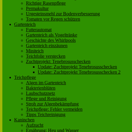
Richtige Rasenpflege
Permakultur
Urgesteinsmehl zur Bodenverbesserung
Tomaten vor Regen schützen
Gartenteich
Futterautomat
Gartenteich als Vogeltränke
Geschichte des Whirlpools
Gartenteich einzäunen
Miniteich
Teichfolie verstecken
Zuchtprojekt: Tenebrosusschecken
Update: Zuchtprojekt Tenebrosusschecken
Update: Zuchtprojekt Tenebrosusschecken 2
Teichpflege
Algen im Gartenteich
Bakterienblüten
Laubschutznetz
Pflege und Reinigung
Stroh zur Algenbekämpfung
Teichpflege: Fehler vermeiden
Tipps Teichreinigung
Kaninchen
Aufzucht
Ernährung: Heu und Wasser