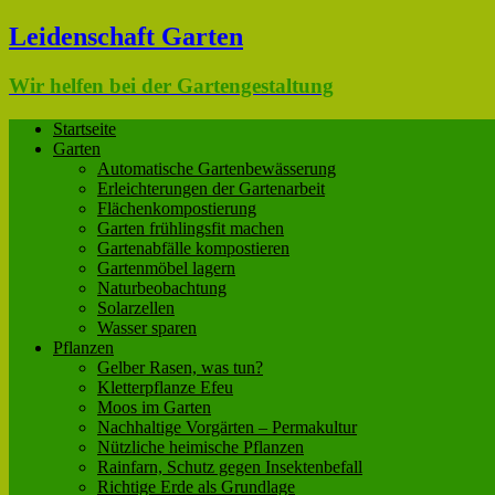
Leidenschaft Garten
Wir helfen bei der Gartengestaltung
Startseite
Garten
Automatische Gartenbewässerung
Erleichterungen der Gartenarbeit
Flächenkompostierung
Garten frühlingsfit machen
Gartenabfälle kompostieren
Gartenmöbel lagern
Naturbeobachtung
Solarzellen
Wasser sparen
Pflanzen
Gelber Rasen, was tun?
Kletterpflanze Efeu
Moos im Garten
Nachhaltige Vorgärten – Permakultur
Nützliche heimische Pflanzen
Rainfarn, Schutz gegen Insektenbefall
Richtige Erde als Grundlage