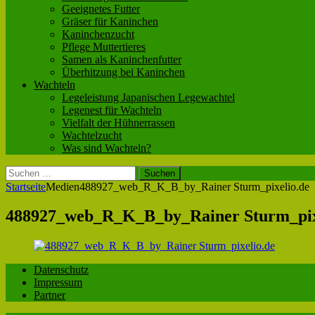
Geeignetes Futter
Gräser für Kaninchen
Kaninchenzucht
Pflege Muttertieres
Samen als Kaninchenfutter
Überhitzung bei Kaninchen
Wachteln
Legeleistung Japanischen Legewachtel
Legenest für Wachteln
Vielfalt der Hühnerrassen
Wachtelzucht
Was sind Wachteln?
Suchen
nach:
Startseite
Medien
488927_web_R_K_B_by_Rainer Sturm_pixelio.de
488927_web_R_K_B_by_Rainer Sturm_pix
Datenschutz
Impressum
Partner