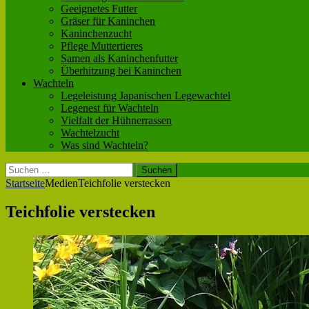
Geeignetes Futter
Gräser für Kaninchen
Kaninchenzucht
Pflege Muttertieres
Samen als Kaninchenfutter
Überhitzung bei Kaninchen
Wachteln
Legeleistung Japanischen Legewachtel
Legenest für Wachteln
Vielfalt der Hühnerrassen
Wachtelzucht
Was sind Wachteln?
Suchen
nach:
Startseite
Medien
Teichfolie verstecken
Teichfolie verstecken