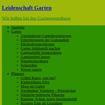
Leidenschaft Garten
Wir helfen bei der Gartengestaltung
Startseite
Garten
Automatische Gartenbewässerung
Erleichterungen der Gartenarbeit
Flächenkompostierung
Garten frühlingsfit machen
Gartenabfälle kompostieren
Gartenmöbel lagern
Naturbeobachtung
Solarzellen
Wasser sparen
Pflanzen
Gelber Rasen, was tun?
Kletterpflanze Efeu
Moos im Garten
Nachhaltige Vorgärten – Permakultur
Nützliche heimische Pflanzen
Rainfarn, Schutz gegen Insektenbefall
Richtige Erde als Grundlage