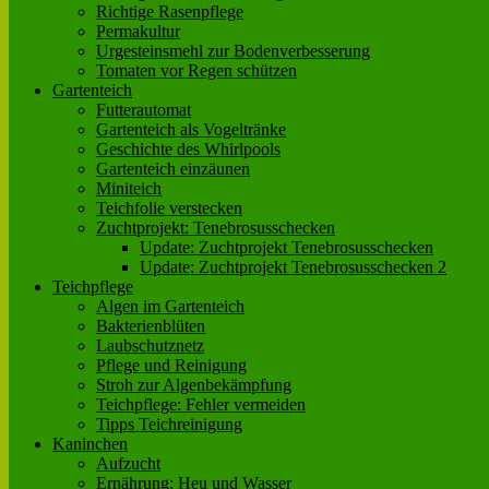
Richtige Rasenpflege
Permakultur
Urgesteinsmehl zur Bodenverbesserung
Tomaten vor Regen schützen
Gartenteich
Futterautomat
Gartenteich als Vogeltränke
Geschichte des Whirlpools
Gartenteich einzäunen
Miniteich
Teichfolie verstecken
Zuchtprojekt: Tenebrosusschecken
Update: Zuchtprojekt Tenebrosusschecken
Update: Zuchtprojekt Tenebrosusschecken 2
Teichpflege
Algen im Gartenteich
Bakterienblüten
Laubschutznetz
Pflege und Reinigung
Stroh zur Algenbekämpfung
Teichpflege: Fehler vermeiden
Tipps Teichreinigung
Kaninchen
Aufzucht
Ernährung: Heu und Wasser